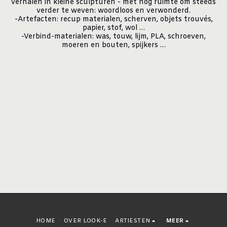
verhalen in kleine sculpturen - met nog ruimte om steeds
verder te weven: woordloos en verwonderd.
-Artefacten: recup materialen, scherven, objets trouvés,
papier, stof, wol …
-Verbind-materialen: was, touw, lijm, PLA, schroeven,
moeren en bouten, spijkers …
HOME
OVER LOOK-E
ARTIESTEN
MEER